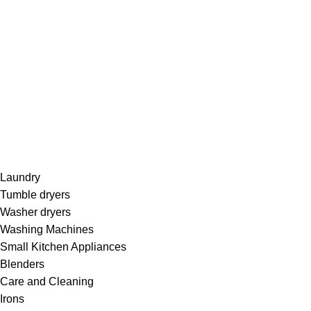
Laundry
Tumble dryers
Washer dryers
Washing Machines
Small Kitchen Appliances
Blenders
Care and Cleaning
Irons