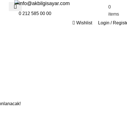
info@akbilgisayar.com
0
$
0.
0 212 585 00 00
items
Wishlist
Login / Regist
yınlanacak!