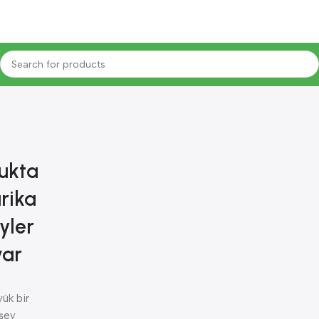
ukta
rika
yler
var
ük bir
şey