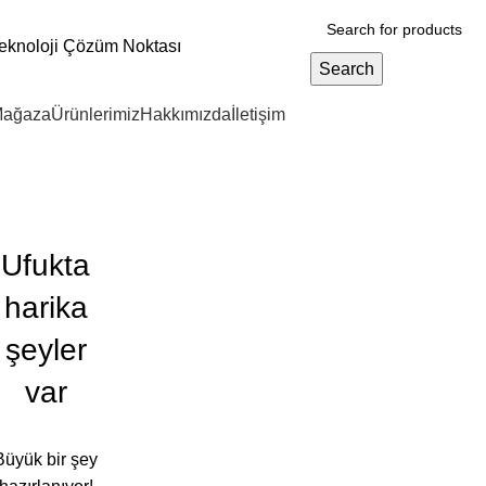
eknoloji Çözüm Noktası
Search
ağaza
Ürünlerimiz
Hakkımızda
İletişim
Ufukta
harika
şeyler
var
Büyük bir şey