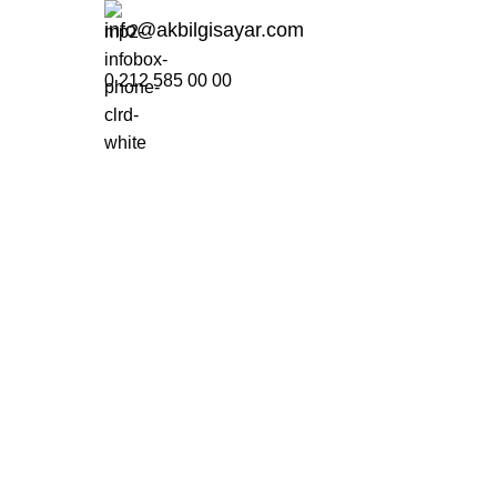
info@akbilgisayar.com
$
0.
0 212 585 00 00
Wishlist
Login / Regist