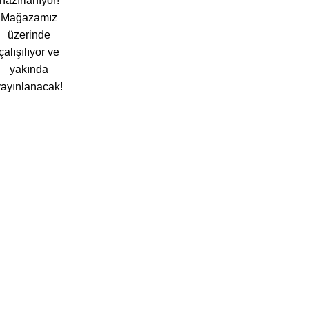
hazırlanıyor!
Mağazamız
üzerinde
çalışılıyor ve
yakında
yayınlanacak!
AYAR
LARI