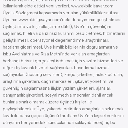
kullanılarak elde ettiği yeni verileri, www.akbilgisayar.com
Üyelik Sözleşmesi kapsamında yer alan yükümlülüklerin ifası,
Üye’nin www.akbilgisayar.com‘deki deneyiminin geliştirilmesi
(iyileştirme ve kişiselleştirme dâhil), Üye’nin güvenliğini
sağlamak, hileli ya da izinsiz kullanımı tespit etmek, hizmetlerin
geliştirilmesi, operasyonel değerlendirme araştırılması,
hataların giderilmesi, Üye kimlik bilgilerinin doğrulanması ve
işbu Aydınlatma ve Rıza Metni’nde yer alan amaçlardan
herhangi birisini gerçekleştirebilmek için yazılım hizmetleri ve
diğer dış kaynak hizmet sağlayıcıları, barındırma hizmet
sağlayıcıları (hosting servisleri), kargo şirketleri, hukuk büroları,
araştırma şirketleri, çağrı merkezleri, şikayet yönetimi ve
güvenliğin sağlanmasına ilişkin yazılım şirketleri, ajanslar,
danışmanlık şirketleri, sosyal medya mecraları dahil ancak
bunlarla sınırlı olmamak üzere üçüncü kişiler ile
paylaşabilecektir.Üye, yukarıda belirtilen amaçlarla sınırlı olmak
kaydı ile bahsi geçen üçüncü tarafların Üye’nin kişisel verilerini
dünyanın her yerindeki sunucularında saklayabileceğini, bu