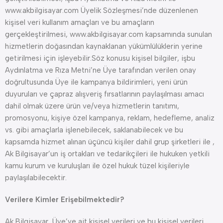
www.akbilgisayar.com Üyelik Sözleşmesi’nde düzenlenen
kişisel veri kullanım amaçları ve bu amaçların
gerçekleştirilmesi, www.akbilgisayar.com kapsamında sunulan
hizmetlerin doğasından kaynaklanan yükümlülüklerin yerine
getirilmesi için işleyebilir.Söz konusu kişisel bilgiler, işbu
Aydınlatma ve Rıza Metni’ne Üye tarafından verilen onay
doğrultusunda Üye ile kampanya bildirimleri, yeni ürün
duyuruları ve çapraz alışveriş fırsatlarının paylaşılması amacı
dahil olmak üzere ürün ve/veya hizmetlerin tanıtımı,
promosyonu, kişiye özel kampanya, reklam, hedefleme, analiz
vs. gibi amaçlarla işlenebilecek, saklanabilecek ve bu
kapsamda hizmet alınan üçüncü kişiler dahil grup şirketleri ile ,
Ak Bilgisayar’un iş ortakları ve tedarikçileri ile hukuken yetkili
kamu kurum ve kuruluşları ile özel hukuk tüzel kişileriyle
paylaşılabilecektir.
Verilere Kimler Erişebilmektedir?
Ak Bilgisayar, Üye’ye ait kişisel verileri ve bu kişisel verileri