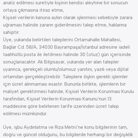
analiz edilmesi suretiyle kişinin kendisi aleyhine bir sonucun
ortaya çıkmasına itiraz etme,
Kişisel verilerin kanuna aykırı olarak işlenmesi sebebiyle zarara
uğraması halinde zararın giderilmesini talep etme, haklarına
sahiptir.
Üye, yukarıda belirtilen taleplerini Ortamahalle Mahallesi,
Bağlar Cd. 58/A, 34030 Bayrampaşa/İstanbul adresine iadeli
taahhütlü posta ile iletilmesi halinde 30 (otuz) gün içerisinde
sonuçlanacaktır. Ak Bilgisayar, yukarıda yer alan talepler
uyarınca, gerekçeli olumlu/olumsuz yanıtını, yazılı veya dijital
ortamdan gerçekleştirebilir. Taleplere ilişkin gerekli işlemler
için ücret alınmaması esastır. Bununla birlikte, işlemlerin bir
maliyet gerektirmesi halinde, Kişisel Verilerin Korunması Kurulu
tarafından, Kişisel Verilerin Korunması Kanunu’nun 13.
maddesine göre belirlenen tarife üzerinden ücret talep
edilmesi mümkündür.
Üye, işbu Aydınlatma ve Rıza Metni’ne konu bilgilerinin tam,
doğru ve güncel olduğunu, bu bilgilerde herhangi bir değişiklik